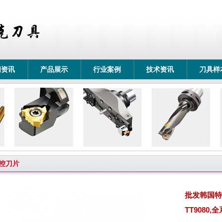
闻资讯
产品展示
行业案例
技术资讯
刀具样
控刀片
批发韩国特固
TT9080