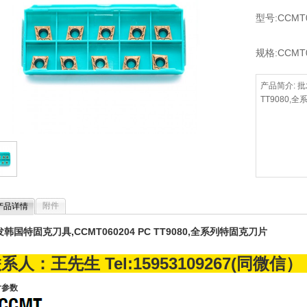
型号:CCMT0
规格:CCMT0
产品简介: 批
TT9080,
附件
产品详情
韩国特固克刀具,CCMT060204 PC TT9080,全系列特固克刀片
系人：王先生 Tel:15953109267(同微信） 
片参数