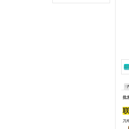
批发
联
刀