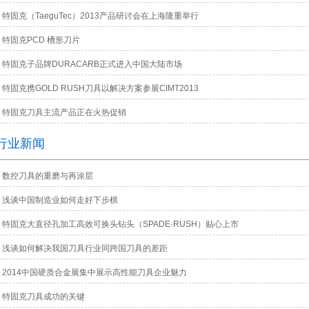
特固克（TaeguTec）2013产品研讨会在上海隆重举行
特固克PCD 槽形刀片
特固克子品牌DURACARB正式进入中国大陆市场
特固克携GOLD RUSH刀具以解决方案参展CIMT2013
特固克刀具主流产品正在火热促销
行业新闻
数控刀具的重磨与再涂层
浅谈中国制造业如何走好下步棋
特固克大直径孔加工高效可换头钻头（SPADE·RUSH）贴心上市
浅谈如何解决我国刀具行业同跨国刀具的差距
2014中国硬质合金展集中展示高性能刀具企业魅力
特固克刀具成功的关键