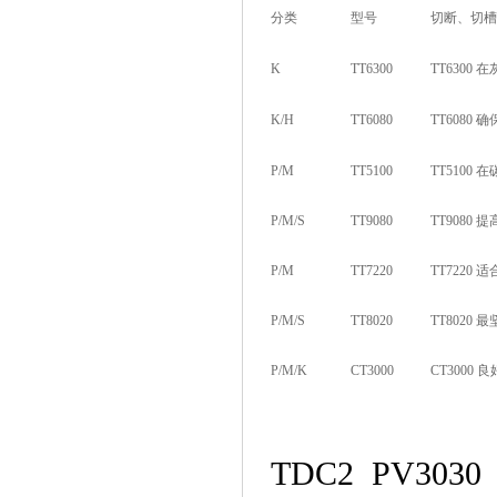
分类
型号
切断、切槽
K
TT6300
TT630
K/H
TT6080
TT608
P/M
TT5100
TT510
P/M/S
TT9080
TT908
P/M
TT7220
TT722
P/M/S
TT8020
TT802
P/M/K
CT3000
CT300
TDC2 PV3030