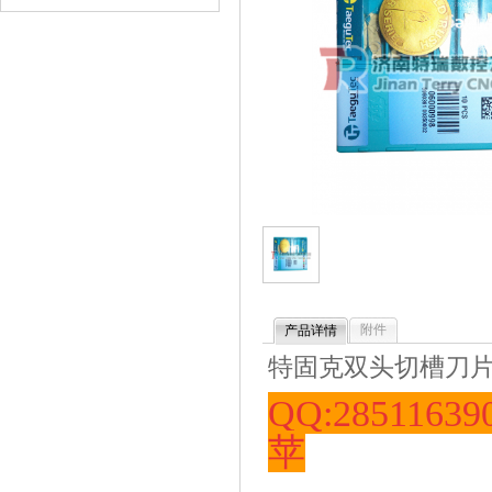
附件
产品详情
特固克双头切槽刀片T
QQ:2851163
苹