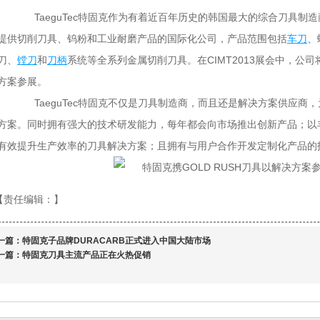
TaeguTec特固克作为有着近百年历史的韩国最大的综合刀具制
提供切削刀具、钨粉和工业耐磨产品的国际化公司，产品范围包括
车刀
、
刀、
镗刀
和
刀柄
系统等全系列金属切削刀具。在CIMT2013展会中，公司将
方案参展。
TaeguTec特固克不仅是刀具制造商，而且还是解决方案供应商
方案。同时拥有强大的技术研发能力，每年都会向市场推出创新产品；以
有效提升生产效率的刀具解决方案；且拥有与用户合作开发定制化产品的
【责任编辑：
】
一篇：
特固克子品牌DURACARB正式进入中国大陆市场
一篇：
特固克刀具主流产品正在火热促销